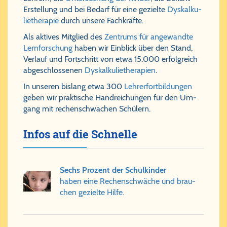
Er­stel­lung und bei Be­darf für ei­ne ge­ziel­te
Dys­kal­ku­
lie­the­ra­pie
durch un­se­re Fach­kräf­te.
Als aktives Mit­glied des
Zen­trums für an­ge­wand­te
Lern­for­schung
ha­ben wir Ein­blick über den Stand,
Ver­lauf und Fort­schritt von et­wa 15.000 er­folg­reich
ab­ge­schlos­se­nen
Dys­kal­ku­lie­the­ra­pien
.
In unseren bis­lang etwa 300
Leh­rer­fort­bil­dun­gen
ge­ben wir prak­ti­sche Hand­rei­chun­gen für den Um­
gang mit re­chen­schwa­chen Schü­lern.
Infos auf die Schnelle
Sechs Pro­zent der Schul­kin­der
ha­ben ei­ne Re­chen­schwä­che und brau­
chen ge­ziel­te Hil­fe.