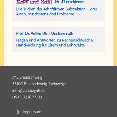
Nr. 43 erschienen
Die Tücken der schriftlichen Subtraktion – drei
Arten, mindestens drei Probleme
Prof. Dr. Vol­ker Ulm, Uni Bay­reuth
Fra­gen und Ant­wor­ten zu Re­chen­schwä­che:
Hand­rei­chung für El­tern und Lehr­kräf­te
IML Braunschweig
38100 Braunschweig, Steinweg 4
@
info​
zahl​be​griff​.de
0531 - 12 16 77 50
Impressum