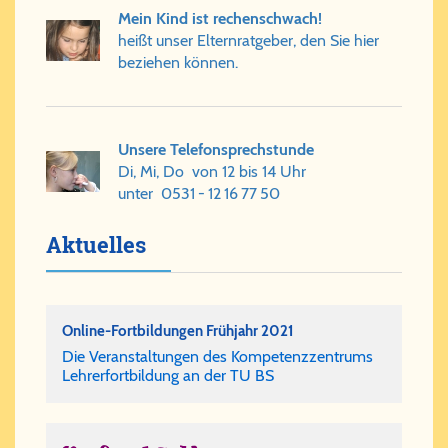
Mein Kind ist re­chen­schwach!
heißt un­ser El­tern­rat­ge­ber, den Sie hier
be­zie­hen kön­nen.
Un­se­re Te­le­fon­sprech­stun­de
Di, Mi, Do von 12 bis 14 Uhr
unter
0531 - 12 16 77 50
Aktuelles
Online-Fortbildungen Frühjahr 2021
Die Ver­an­stal­tun­gen des Kom­pe­tenz­zen­trums
Leh­rer­fort­bil­dung an der TU BS